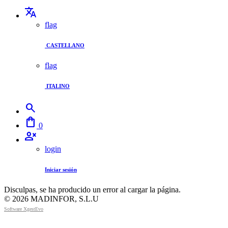
translate
flag
CASTELLANO
flag
ITALINO
search
shopping_bag
0
person_cancel
login
Iniciar sesión
Disculpas, se ha producido un error al cargar la página.
©
2026 MADINFOR, S.L.U
Software XgestEvo