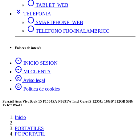
circle
TABLET_WEB
keyboard_double_arrow_down
TELEFONIA
circle
SMARTPHONE_WEB
circle
TELEFONO FIJO/INALAMBRICO
Enlaces de interés
pending
INICIO SESION
pending
MI CUENTA
copyright
Aviso legal
copyright
Política de cookies
Portátil Asus VivoBook 15 F1504ZA-NJ691W Intel Core i5-1235U/ 16GB/ 512GB SSD/
15.6"/ Win11
Inicio
PORTATILES
PC PORTATIL