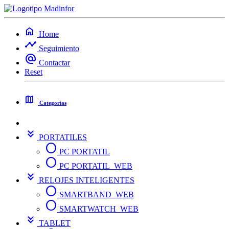
home
Home
timeline
Seguimiento
alternate_email
Contactar
Reset
map
Categorías
keyboard_double_arrow_down
PORTATILES
circle
PC PORTATIL
circle
PC PORTATIL_WEB
keyboard_double_arrow_down
RELOJES INTELIGENTES
circle
SMARTBAND_WEB
circle
SMARTWATCH_WEB
keyboard_double_arrow_down
TABLET